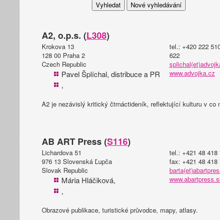
A2, o.p.s. (
L308
)
Krokova 13
tel.: +420 222 51
128 00 Praha 2
622
Czech Republic
splichal(et)advojk
www.advojka.cz
Pavel Šplíchal, distribuce a PR
,
A2 je nezávislý kritický čtrnáctideník, reflektující kulturu v co 
AB ART Press (
S116
)
Lichardova 51
tel.: +421 48 418
976 13 Slovenská Ľupča
fax: +421 48 418
Slovak Republic
barta(et)abartpre
www.abartpress.s
Mária Hláčiková,
,
Obrazové publikace, turistické průvodce, mapy, atlasy.