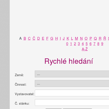
A
B
C
Č
D
E
F
G
H
I
J
K
L
M
N
O
P
Q
R
Ř
0
1
2
3
4
5
6
7
8
9
A-Ž
Rychlé hledání
Země:
Činnost:
Vystavovatel:
Č. stánku: