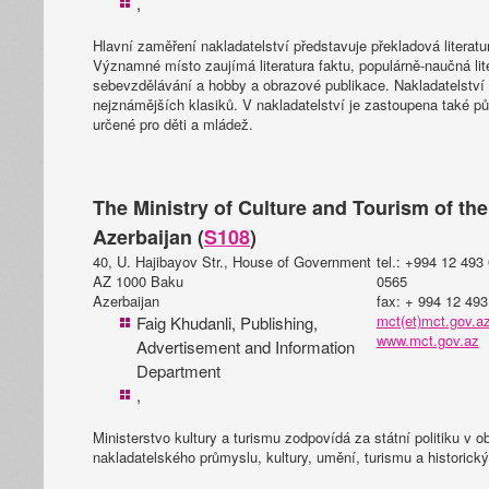
,
Hlavní zaměření nakladatelství představuje překladová literatu
Významné místo zaujímá literatura faktu, populárně-naučná lite
sebevzdělávání a hobby a obrazové publikace. Nakladatelství v
nejznámějších klasiků. V nakladatelství je zastoupena také p
určené pro děti a mládež.
The Ministry of Culture and Tourism of th
Azerbaijan (
S108
)
40, U. Hajibayov Str., House of Government
tel.: +994 12 493
AZ 1000 Baku
0565
Azerbaijan
fax: + 994 12 49
mct(et)mct.gov.az,
Faig Khudanli, Publishing,
www.mct.gov.az
Advertisement and Information
Department
,
Ministerstvo kultury a turismu zodpovídá za státní politiku v o
nakladatelského průmyslu, kultury, umění, turismu a historick