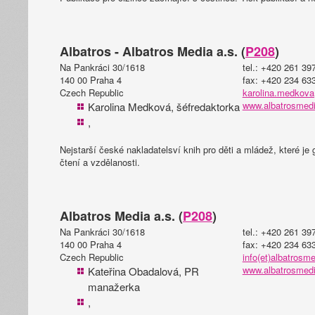
Albatros - Albatros Media a.s. (
P208
)
Na Pankráci 30/1618
tel.: +420 261 39
140 00 Praha 4
fax: +420 234 63
Czech Republic
karolina.medkova
www.albatrosmedi
Karolina Medková, šéfredaktorka
,
Nejstarší české nakladatelsví knih pro děti a mládež, které je
čtení a vzdělanosti.
Albatros Media a.s. (
P208
)
Na Pankráci 30/1618
tel.: +420 261 39
140 00 Praha 4
fax: +420 234 63
Czech Republic
info(et)albatrosm
www.albatrosmedi
Kateřina Obadalová, PR
manažerka
,