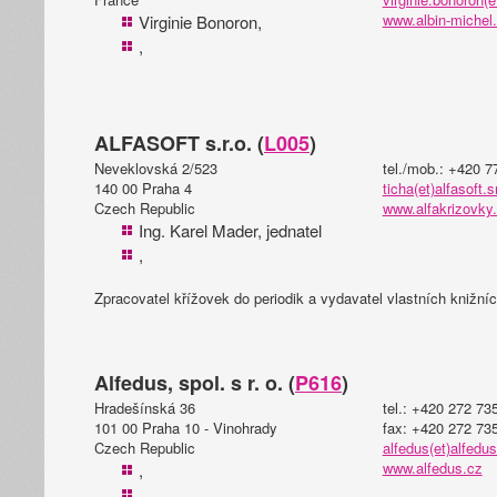
www.albin-michel.
Virginie Bonoron,
,
ALFASOFT s.r.o. (
L005
)
Neveklovská 2/523
tel./mob.: +420 7
140 00 Praha 4
ticha(et)alfasoft.s
Czech Republic
www.alfakrizovky
Ing. Karel Mader, jednatel
,
Zpracovatel křížovek do periodik a vydavatel vlastních knižních
Alfedus, spol. s r. o. (
P616
)
Hradešínská 36
tel.: +420 272 73
101 00 Praha 10 - Vinohrady
fax: +420 272 73
Czech Republic
alfedus(et)alfedu
www.alfedus.cz
,
,