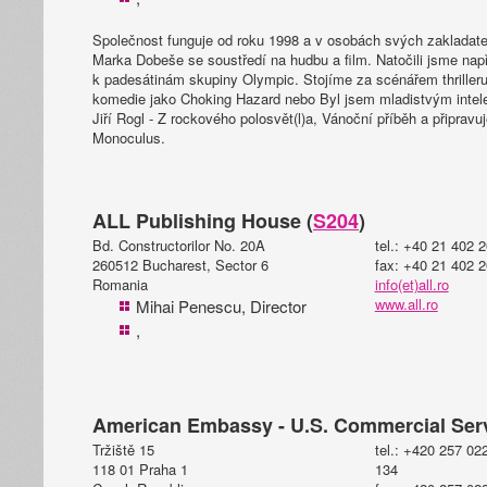
Společnost funguje od roku 1998 a v osobách svých zakladate
Marka Dobeše se soustředí na hudbu a film. Natočili jsme např
k padesátinám skupiny Olympic. Stojíme za scénářem thrilleru 
komedie jako Choking Hazard nebo Byl jsem mladistvým intel
Jiří Rogl - Z rockového polosvět(l)a, Vánoční příběh a připra
Monoculus.
ALL Publishing House (
S204
)
Bd. Constructorilor No. 20A
tel.: +40 21 402 
260512 Bucharest, Sector 6
fax: +40 21 402 
Romania
info(et)all.ro
www.all.ro
Mihai Penescu, Director
,
American Embassy - U.S. Commercial Serv
Tržiště 15
tel.: +420 257 02
118 01 Praha 1
134