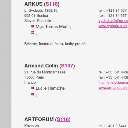
ARKUS (
S116
)
L. Svobodu 1359/10
tel.: +421 34 657
905 01 Senica
fax: +421 34 657
Slovak Republic
vydarkus(et)se.p
www.vydarkus.sk
Mgr. Tomáš Mečíř,
,
Beletrie, literatura faktu, knihy pro děti.
Armand Colin (
S107
)
21, rue du Montparnasse
tel.: +33 (0)1 44
75006 Paris
fax: +33 (0)1 443
France
lhamiche(et)arman
www.armand-colin
Lucile Hamiche,
,
ARTFORUM (
S116
)
Kozia 20
tel.: +421 2 5441