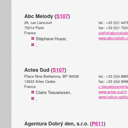
Abc Melody (
S107
)
26, rue Liancourt
tel.: +33 (0)1 44
75014 Paris
fax: +33 (0)1 702
France
stef(et)abcmelod
www.abcmelody.
Stéphane Husar,
,
Actes Sud (
S107
)
Place Nina Berberova, BP 90038
tel.: +33 (0)4 88
13633 Arles Cedex
fax: +33 (0)4 909
France
c.teeuwissen(et)a
www.actes-sud.fr
Claire Teeuwissen,
www.helium-editio
,
Agentura Dobrý den, s.r.o. (
P611
)