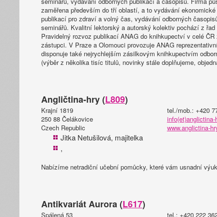
seminářů, vydávání odborných publikací a časopisů. Firma půs
zaměřena především do tří oblastí, a to vydávání ekonomické a
publikací pro zdraví a volný čas, vydávání odborných časopis
seminářů. Kvalitní lektorský a autorský kolektiv pochází z řa
Pravidelný rozvoz publikací ANAG do knihkupectví v celé ČR z
zástupci. V Praze a Olomouci provozuje ANAG reprezentativní 
disponuje také nejrychlejším zásilkovým knihkupectvím odborn
(výběr z několika tisíc titulů, novinky stále doplňujeme, obj
Angličtina-hry (
L809
)
Krajní 1819
tel./mob.: +420 7
250 88 Čelákovice
info(et)anglictina-
Czech Republic
www.anglictina-hr
Jitka Netušilová, majitelka
,
Nabízíme netradiční učební pomůcky, které vám usnadní výuku
Antikvariát Aurora (
L617
)
Spálená 53
tel.: +420 222 36