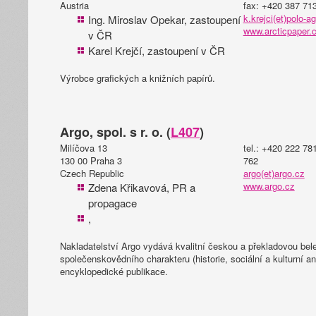
Austria
fax: +420 387 71
k.krejci(et)polo-a
Ing. Miroslav Opekar, zastoupení
www.arcticpaper.
v ČR
Karel Krejčí, zastoupení v ČR
Výrobce grafických a knižních papírů.
Argo, spol. s r. o. (
L407
)
Milíčova 13
tel.: +420 222 78
130 00 Praha 3
762
Czech Republic
argo(et)argo.cz
www.argo.cz
Zdena Křikavová, PR a
propagace
,
Nakladatelství Argo vydává kvalitní českou a překladovou beletr
společenskovědního charakteru (historie, sociální a kulturní an
encyklopedické publikace.