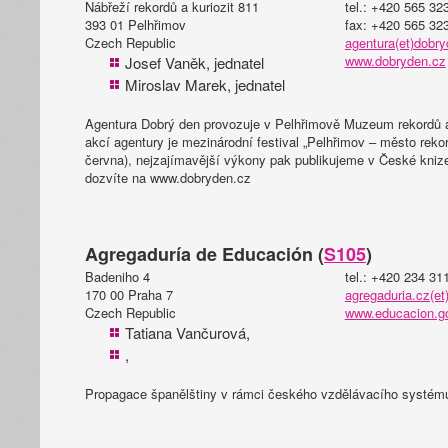
Nábřeží rekordů a kuriozit 811
tel.: +420 565 32
393 01 Pelhřimov
fax: +420 565 32
Czech Republic
agentura(et)dobr
www.dobryden.cz
Josef Vaněk, jednatel
Miroslav Marek, jednatel
Agentura Dobrý den provozuje v Pelhřimově Muzeum rekordů a 
akcí agentury je mezinárodní festival „Pelhřimov – město rekor
června), nejzajímavější výkony pak publikujeme v České knize
dozvíte na www.dobryden.cz
Agregaduría de Educación (
S105
)
Badeniho 4
tel.: +420 234 31
170 00 Praha 7
agregaduria.cz(e
Czech Republic
www.educacion.go
Tatiana Vančurová,
,
Propagace španělštiny v rámci českého vzdělávacího systém