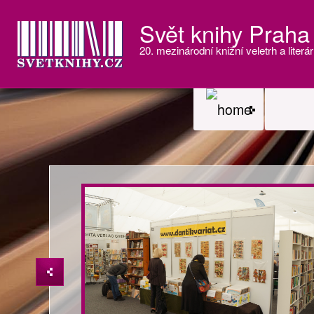
Svět knihy Praha
20. mezinárodní knižní veletrh a literár