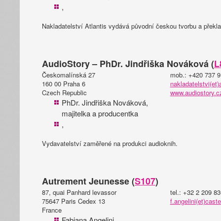
,
Nakladatelství Atlantis vydává původní českou tvorbu a překl
AudioStory – PhDr. Jindřiška Nováková (
L
Českomalínská 27
mob.: +420 737 9
160 00 Praha 6
nakladatelstvi(et)
Czech Republic
www.audiostory.c
PhDr. Jindřiška Nováková,
majitelka a producentka
,
Vydavatelství zaměřené na produkci audioknih.
Autrement Jeunesse (
S107
)
87, quai Panhard levassor
tel.: +32 2 209 8
75647 Paris Cedex 13
f.angelini(et)cas
France
Fabiana Angelini,