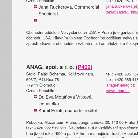
Czech Republic
fax: +420 257 02
jana.ruckerova(et
Jana Ruckerova, Commercial
www.buyusa.gov/
Specialist
,
Obchodní oddělení Velvyslanectví USA v Praze je organizační
obchodu USA. Hlavním úkolem Obchodního oddělení Velvysla
zprostředkování obchodních vztahů mezi americkými a českými
ANAG, spol. s r. o. (
P402
)
Sídlo: Palác Bohemia, Kollárovo nám.
tel.: +420 585 75
698/7, P.O.Box 78
fax: +420 585 41
779 11 Olomouc
anag(et)anag.cz
Czech Republic
www.anag.cz
Dr. Eva Motáňová Vítková,
jednatelka
Kamil Polák, obchodní ředitel
Pobočka: Mozarteum Praha, Jungmannova 30, 110 00 Praha 1,
fax: +420 222 519 611. Nakladatelská a vzdělávací společn
trhu již od roku 1990 a patří k firmám s nejdelší tradicí v obla