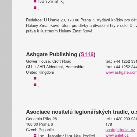
Ivan Zmatlík,
,
Redakce: U Uranie 20, 170 00 Praha 7. Vydává knížky pro děti i
Heleny Zmatlíkové, čtení pro dívky a divadelní hry v edici D.,
práva k ilustracím Heleny Zmatlíkové.
Ashgate Publishing (
S118
)
Gower House, Croft Road
tel.: +44 1252 33
GU11 3HR Aldershot, Hampshire
fax: +44 1252 34
United Kingdom
www.ashgate.co
,
,
Asociace nositelů legionářských tradic, o.s
Generála Píky 26
tel.: +420 233 93
160 00 Praha 6
178
Czech Republic
posta(et)anlet.cz
www.anlet.cz
Ing. Jaroslav Houška, ředitel