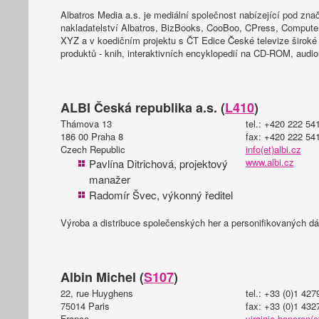
Albatros Media a.s. je mediální společnost nabízející pod zn
nakladatelství Albatros, BizBooks, CooBoo, CPress, Computer
XYZ a v koedičním projektu s ČT Edice České televize široké
produktů - knih, interaktivních encyklopedií na CD-ROM, aud
ALBI Česká republika a.s. (
L410
)
Thámova 13
tel.: +420 222 54
186 00 Praha 8
fax: +420 222 54
Czech Republic
info(et)albi.cz
www.albi.cz
Pavlína Ditrichová, projektový
manažer
Radomír Švec, výkonný ředitel
Výroba a distribuce společenských her a personifikovaných dá
Albin Michel (
S107
)
22, rue Huyghens
tel.: +33 (0)1 42
75014 Paris
fax: +33 (0)1 432
France
virginie.bonoron(e