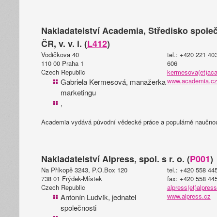
Nakladatelství Academia, Středisko spole
ČR, v. v. i. (
L412
)
Vodičkova 40
tel.: +420 221 40
110 00 Praha 1
606
Czech Republic
kermesova(et)ac
www.academia.c
Gabriela Kermesová, manažerka
marketingu
,
Academia vydává původní vědecké práce a populárně naučnou 
Nakladatelství Alpress, spol. s r. o. (
P001
)
Na Příkopě 3243, P.O.Box 120
tel.: +420 558 44
738 01 Frýdek-Místek
fax: +420 558 44
Czech Republic
alpress(et)alpres
www.alpress.cz
Antonín Ludvík, jednatel
společnosti