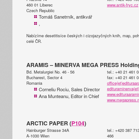
460 01 Liberec
www.antik-fryc.cz
Czech Republic
Tomáš Sanetrník, antikvář
,
Nabízíme desetitisíce českých i cizojazyčných knih, map, po
celé ČR.
ARAMIS – MINERVA MEGA PRESS Holding
Bd. Metalurgiei No. 46 - 56
tel.: +40 21 461 
Bucharest, Sector 4
fax: +40 21 461 
Romania
office(et)edituraa
edituraminerva(e
Corneliu Rociu, Sales Director
www.edituraarami
Ana Munteanu, Editor in Chief
www.megapress.r
ARCTIC PAPER (
P104
)
Hainburger Strasse 34A
tel.: +420 387 71
A-1030 Wien
466