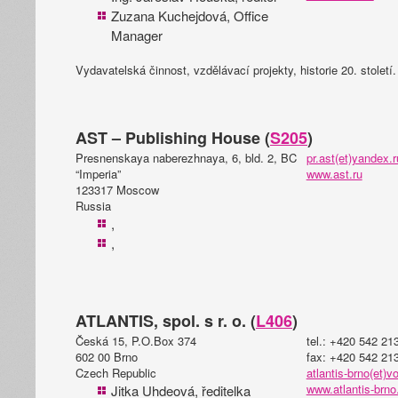
Zuzana Kuchejdová, Office
Manager
Vydavatelská činnost, vzdělávací projekty, historie 20. století.
AST – Publishing House (
S205
)
Presnenskaya naberezhnaya, 6, bld. 2, BC
pr.ast(et)yandex.r
“Imperia”
www.ast.ru
123317 Moscow
Russia
,
,
ATLANTIS, spol. s r. o. (
L406
)
Česká 15, P.O.Box 374
tel.: +420 542 21
602 00 Brno
fax: +420 542 21
Czech Republic
atlantis-brno(et)v
www.atlantis-brno
Jitka Uhdeová, ředitelka