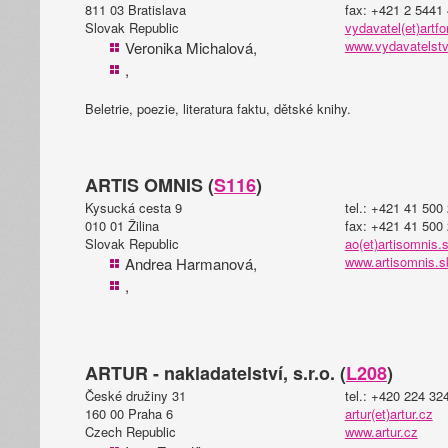
811 03 Bratislava
fax: +421 2 5441
Slovak Republic
vydavatel(et)artf
www.vydavatelstv
Veronika Michalová,
,
Beletrie, poezie, literatura faktu, dětské knihy.
ARTIS OMNIS (
S116
)
Kysucká cesta 9
tel.: +421 41 500
010 01 Žilina
fax: +421 41 500
Slovak Republic
ao(et)artisomnis.
www.artisomnis.s
Andrea Harmanová,
,
ARTUR - nakladatelství, s.r.o. (
L208
)
České družiny 31
tel.: +420 224 32
160 00 Praha 6
artur(et)artur.cz
Czech Republic
www.artur.cz