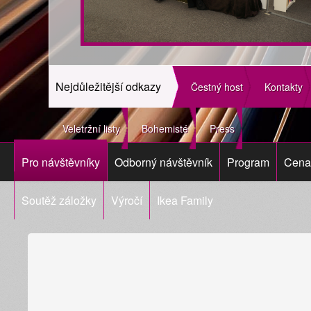
Nejdůležitější odkazy
Čestný host
Kontakty
Veletržní listy
Bohemisté
Press
Pro návštěvníky
Odborný návštěvník
Program
Cena 
Soutěž záložky
Výročí
Ikea Family