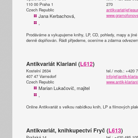
110 00 Praha 1
270
Czech Republic
antikvariat(et)eau
www.gramofonove
Jana Kerbachová,
,
Prodáváme a vykupujeme knihy, LP, CD, pohledy, mapy a jiné t
denně doplňován. Rádi přijedeme, oceníme a zdarma odveze
Antikvariát Klariani (
L612
)
Kostelní 2634
tel./ mob.: +420 
407 47 Varnsdorf
info(et)antik-klari
Czech Republic
www.antik-klariani
Marian Lukačovič, majitel
,
Online Antikvariát s velkou nabídkou knih, LP a filmových plak
Antikvariát, knihkupectví Fryč (
L613
)
Pražská 14
tel.: +420 485 10