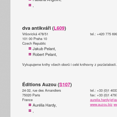
,
dva antikváři (
L609
)
Vršovická 478/51
tel.: +420 775 69
101 00 Praha 10
Czech Republic
Jakub Pelant,
Robert Pelant,
Vykupujeme knihy všech oborů i celé knihovny z pozůstalosti.
Éditions Auzou (
S107
)
24-32, rue des Amandiers
tel.: +33 (0)1 40
75020 Paris
fax: +33 (0)1 479
France
aurelia.hardy(et)
www.auzou.biz
w
Aurélia Hardy,
,