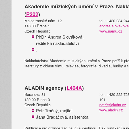
Akademie múzických umění v Praze, Nakl
(
P202
)
Malostranské nám. 12
tel.: +420 234 24
118 00 Praha 1
andrea.slovakova
Czech Republic
www.namu.cz
PhDr. Andrea Slováková,
ředitelka nakladatelství
,
Nakladatelství Akademie múzických umění v Praze patří k p
literatury z oblasti filmu, televize, fotografie, divadla, hudby a 
ALADIN agency (
L404A
)
Baranova 31
tel.: +420 222 72
130 00 Praha 3
191
Czech Republic
petr(et)aladin.cz
www.aladin.cz
Petr Trněný, majitel
Jana Bradáčová, asistentka
Publikace pro cizince začínající s češtinou. Tisk publikací a n