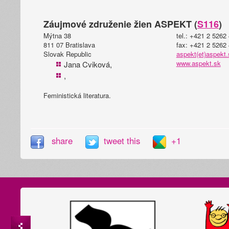
Záujmové združenie žien ASPEKT (
S116
)
Mýtna 38
tel.: +421 2 5262
811 07 Bratislava
fax: +421 2 5262
Slovak Republic
aspekt(et)aspekt.
www.aspekt.sk
Jana Cviková,
,
Feministická literatura.
share
tweet this
+1