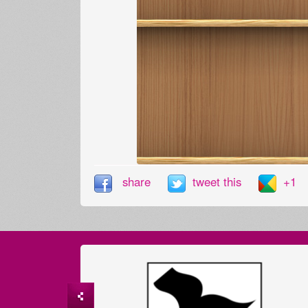
share
tweet this
+1