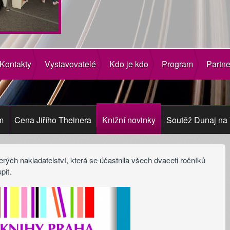
Kontakty
Vystavovatelé
Kdo je kdo
Program
Partne
m
Cena Jiřího Theinera
Knižní novinky
Soutěž Dunaj na 
rých nakladatelství, která se účastnila všech dvaceti ročníků
pit.