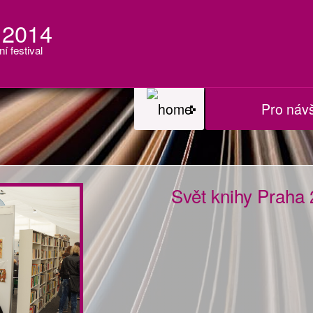
 2014
ní festival
Pro náv
Svět knihy Praha 2