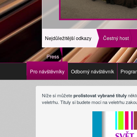
Nejdůležitější odkazy
Čestný host
Press
Pro návštěvníky
Odborný návštěvník
Progra
Níže si můžete
prolistovat vybrané tituly
někte
veletrhu. Tituly si budete moci na veletrhu zakou