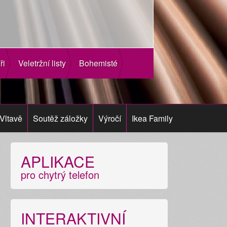
ři
Veletržní listy
Bohemisté
Vltavě
Soutěž záložky
Výročí
Ikea Family
APLIKACE
pro chytrý telefon
INTERAKTIVNÍ