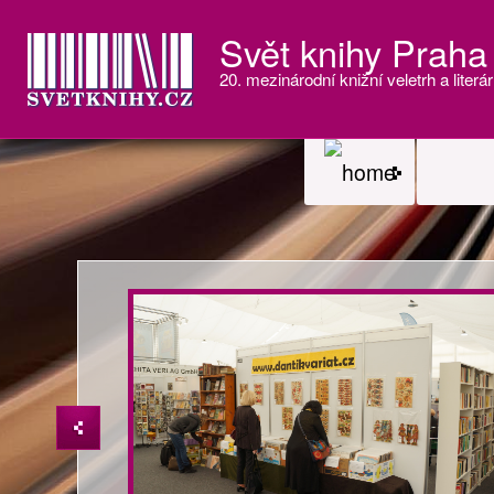
Svět knihy Praha
20. mezinárodní knižní veletrh a literár