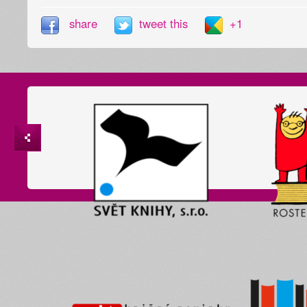
share
tweet this
+1