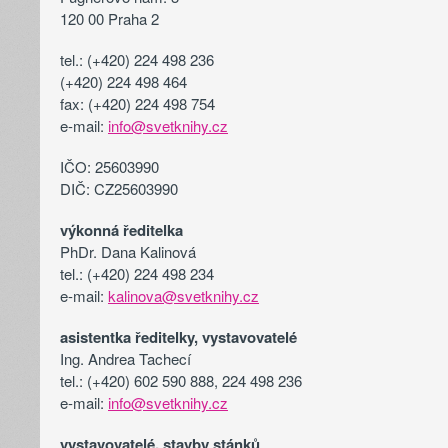
120 00 Praha 2
tel.: (+420) 224 498 236
(+420) 224 498 464
fax: (+420) 224 498 754
e-mail:
info@svetknihy.cz
IČO: 25603990
DIČ: CZ25603990
výkonná ředitelka
PhDr. Dana Kalinová
tel.: (+420) 224 498 234
e-mail:
kalinova@svetknihy.cz
asistentka ředitelky, vystavovatelé
Ing. Andrea Tachecí
tel.: (+420) 602 590 888, 224 498 236
e-mail:
info@svetknihy.cz
vystavovatelé, stavby stánků