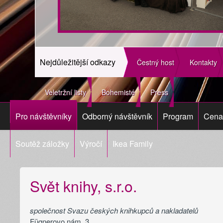
Nejdůležitější odkazy
Čestný host
Kontakty
Veletržní listy
Bohemisté
Press
Pro návštěvníky
Odborný návštěvník
Program
Cena 
Soutěž záložky
Výročí
Ikea Family
Svět knihy, s.r.o.
společnost Svazu českých knihkupců a nakladatelů
Fügnerovo nám. 3