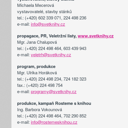
Michaela Mecerová
vystavovatelé, stavby stánků
tel.: (+420) 602 339 071, 224 498 236
e-mail:
info@svetknihy.cz
propagace, PR, Veletržní listy,
www.svetknihy.cz
Mgr. Jana Chalupová
tel.: (+420) 224 498 464, 603 439 943
e-mail:
veletrh@svetknihy.cz
program, produkce
Mgr. Ulrika Horáková
tel.: (+420) 224 498 234, 724 182 323
fax.: (+420) 224 498 754
e-mail:
programy@svetknihy.cz
produkce, kampaň Rosteme s knihou
Ing. Barbora Vokounová
tel.: (+420) 224 498 464, 702 290 852
e-mail:
info@rostemesknihou.cz