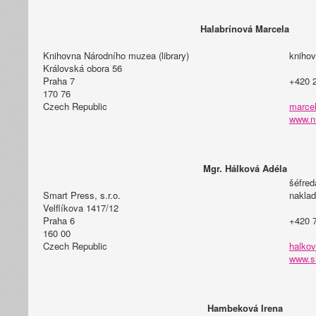
Halabrínová Marcela
Knihovna Národního muzea (library)
knihov
Královská obora 56
Praha 7
+420 
170 76
Czech Republic
marcel
www.n
Mgr. Hálková Adéla
šéfred
Smart Press, s.r.o.
naklad
Velflíkova 1417/12
Praha 6
+420 
160 00
Czech Republic
halkov
www.s
Hambeková Irena