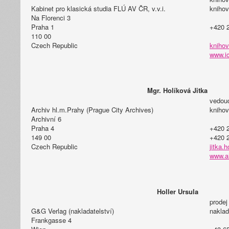
Kabinet pro klasická studia FLÚ AV ČR, v.v.i.
knihov
Na Florenci 3
Praha 1
+420 2
110 00
Czech Republic
knihov
www.i
Mgr. Holíková Jitka
vedou
Archiv hl.m.Prahy (Prague City Archives)
knihov
Archivní 6
Praha 4
+420 
149 00
+420 
Czech Republic
jitka.
www.a
Holler Ursula
prodej
G&G Verlag (nakladatelství)
naklad
Frankgasse 4