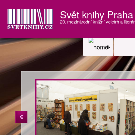
Svět knihy Praha
20. mezinárodní knižní veletrh a literár