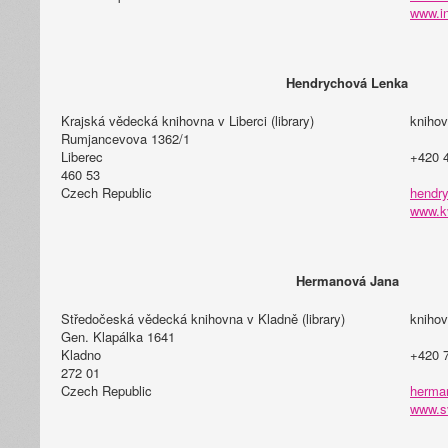
www.i
Hendrychová Lenka
Krajská vědecká knihovna v Liberci (library)
knihov
Rumjancevova 1362/1
Liberec
+420 
460 53
Czech Republic
hendry
www.kv
Hermanová Jana
Středočeská vědecká knihovna v Kladně (library)
knihov
Gen. Klapálka 1641
Kladno
+420 
272 01
Czech Republic
herman
www.s