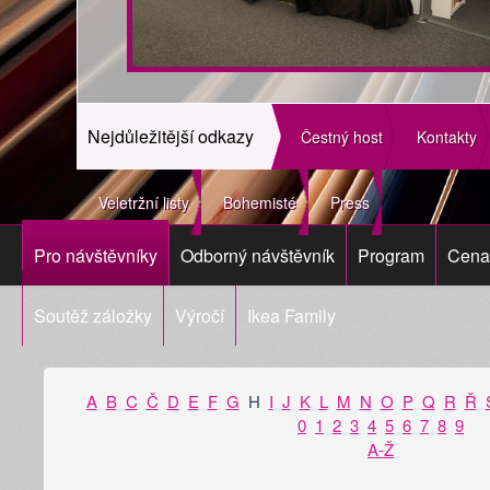
Nejdůležitější odkazy
Čestný host
Kontakty
Veletržní listy
Bohemisté
Press
Pro návštěvníky
Odborný návštěvník
Program
Cena 
Soutěž záložky
Výročí
Ikea Family
A
B
C
Č
D
E
F
G
H
I
J
K
L
M
N
O
P
Q
R
Ř
0
1
2
3
4
5
6
7
8
9
A-Ž