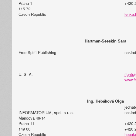
Praha 1
+420 
115 72
Czech Republic
lenka.
Hartman-Seeskin Sara
Free Spirit Publishing
naklad
U. S. A.
rights(
www.fr
Ing. Hebáková Olga
jednat
INFORMATORIUM, spol. s r. o.
naklad
Mandova 49/14
Praha 11
+420 
149 00
+420 
Czech Republic
hebako