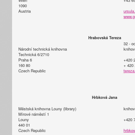
Wien
+43 6
1090
Austria
ursula
www.gg
Hrabovská Tereza
32 - o
Národní technická knihovna
knihov
Technická 6/2710
Praha 6
+420 
160 80
+ 420
Czech Republic
tereza
Hrbková Jana
Městská knihovna Louny (library)
knihov
Mírové náměstí 1
Louny
+420 
440 01
Czech Republic
hrbkov