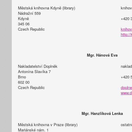
Městská knihovna Kdyně (library)
knihov
Nádražní 559
Kdyně
+420 
345 06
Czech Republic
knihov
http:/
Mgr. Hánová Eva
Nakladatelství Doplněk
naklad
Antonína Slavíka 7
Brno
+420 
602 00
Czech Republic
doplne
www.d
Mgr. Hanzlíková Lenka
Městská knihovna v Praze (library)
ostat
Mariánské nám. 1