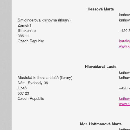
Hessová Marta
knihov
Šmidingerova knihovna (library)
knihov
Zámek1
Strakonice
+420 
386 11
Czech Republic
katalo
www.kn
Hlaváčková Lucie
knihov
Městská knihovna Libáň (library)
knihov
Nám. Svobody 36
Libáň
+420 
507 23
Czech Republic
knihov
www.k
Mgr. Hoffmanová Marta
knihov