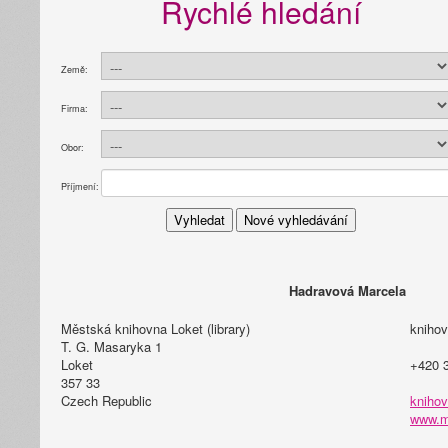
Rychlé hledání
Země:
Firma:
Obor:
Příjmení:
Hadravová Marcela
Městská knihovna Loket (library)
knihov
T. G. Masaryka 1
Loket
+420 
357 33
Czech Republic
knihov
www.m