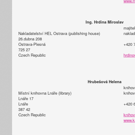
www.m
Ing. Hrdina Miroslav
majitel
Nakladatelství HEL Ostrava (publishing house)
naklad
26.dubna 208
Ostrava-Plesná
+420 
725 27
Czech Republic
hrdino
Hrubešová Helena
knihov
Místní knihovna Lnáře (library)
knihov
Lnáře 17
Lnáře
+420 
387 42
Czech Republic
knihov
www.k