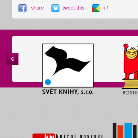
share
tweet this
+1