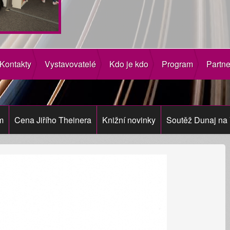
Kontakty
Vystavovatelé
Kdo je kdo
Program
Partne
m
Cena Jiřího Theinera
Knižní novinky
Soutěž Dunaj na 