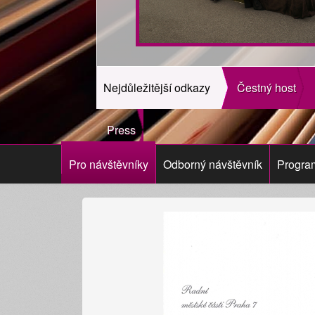
Nejdůležitější odkazy
Čestný host
Press
Pro návštěvníky
Odborný návštěvník
Progra