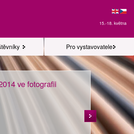
15.-18. května
štěvníky
Pro vystavovatele
014 ve fotografii