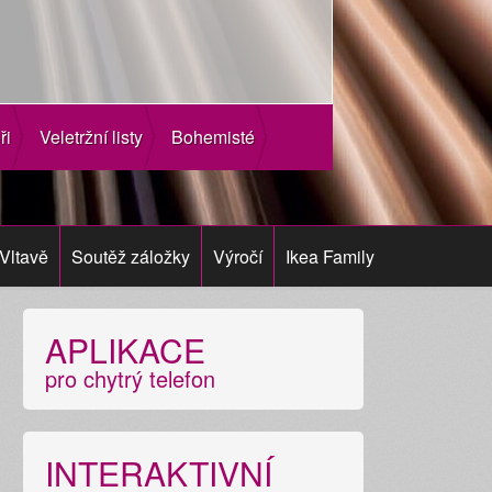
ři
Veletržní listy
Bohemisté
Vltavě
Soutěž záložky
Výročí
Ikea Family
APLIKACE
pro chytrý telefon
INTERAKTIVNÍ