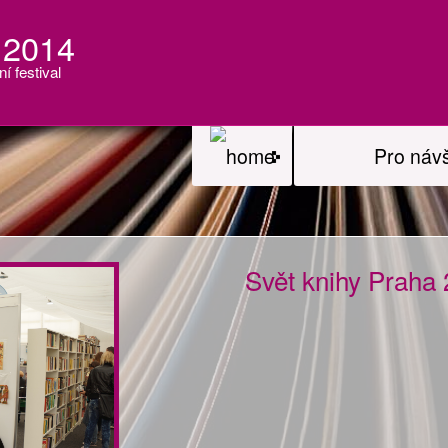
 2014
ní festival
Pro náv
Svět knihy Praha 2