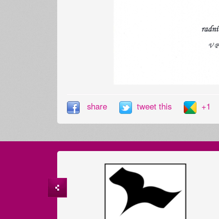
share
tweet this
+1