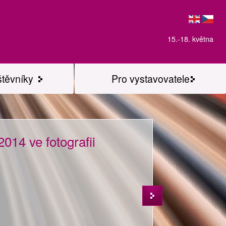
15.-18. května
štěvníky
Pro vystavovatele
014 ve fotografii