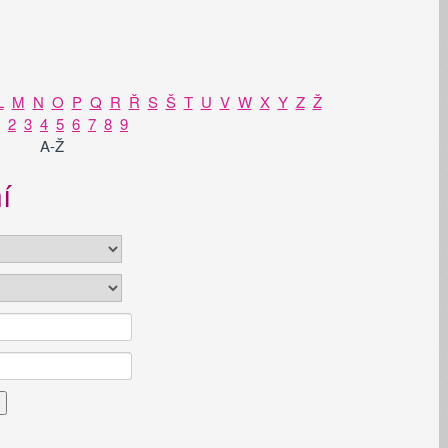
L
M
N
O
P
Q
R
Ř
S
Š
T
U
V
W
X
Y
Z
Ž
2
3
4
5
6
7
8
9
A-Ž
í