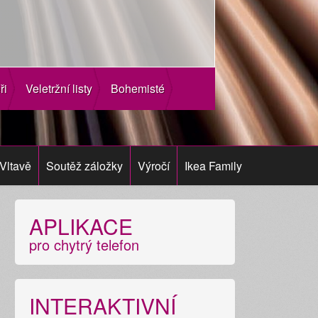
ři
Veletržní listy
Bohemisté
Vltavě
Soutěž záložky
Výročí
Ikea Family
APLIKACE
pro chytrý telefon
INTERAKTIVNÍ