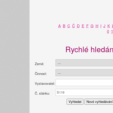
A
B
C
Č
D
E
F
G
H
I
J
K
0
1
Rychlé hledán
Země:
Činnost:
Vystavovatel:
Č. stánku: