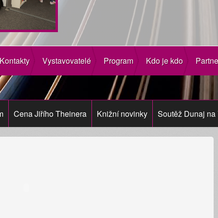
Kontakty
Vystavovatelé
Program
Kdo je kdo
Partne
m
Cena Jiřího Theinera
Knižní novinky
Soutěž Dunaj na 