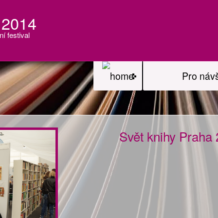
 2014
ní festival
Pro náv
Svět knihy Praha 2