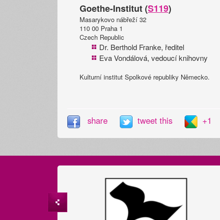
Goethe-Institut (
S119
)
Masarykovo nábřeží 32
110 00 Praha 1
Czech Republic
Dr. Berthold Franke, ředitel
Eva Vondálová, vedoucí knihovny
Kulturní institut Spolkové republiky Německo.
share
tweet this
+1