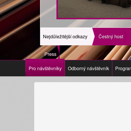
Nejdůležitější odkazy
Čestný host
Press
Pro návštěvníky
Odborný návštěvník
Progra