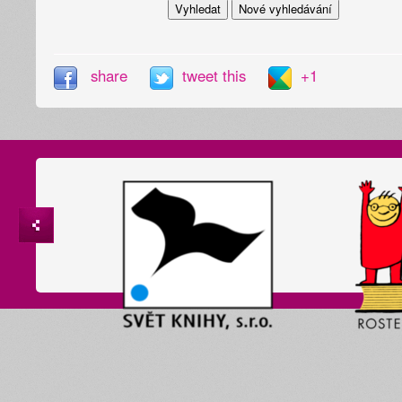
share
tweet this
+1