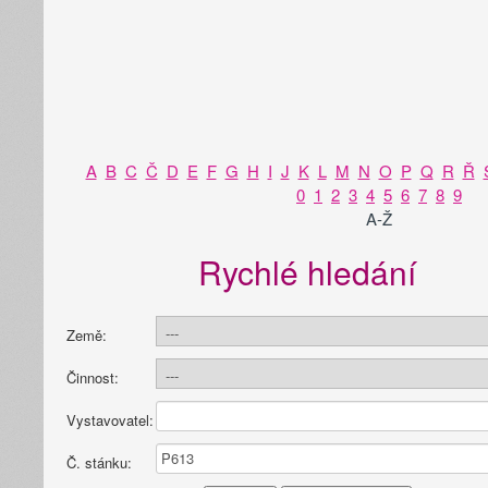
A
B
C
Č
D
E
F
G
H
I
J
K
L
M
N
O
P
Q
R
Ř
0
1
2
3
4
5
6
7
8
9
A-Ž
Rychlé hledání
Země:
Činnost:
Vystavovatel:
Č. stánku: