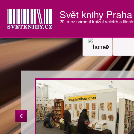
Svět knihy Praha
20. mezinárodní knižní veletrh a literár