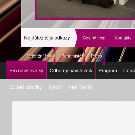
Nejdůležitější odkazy
Čestný host
Kontakty
Veletržní listy
Bohemisté
Press
Pro návštěvníky
Odborný návštěvník
Program
Cena 
Soutěž záložky
Výročí
Ikea Family