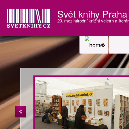
Svět knihy Praha
20. mezinárodní knižní veletrh a literár