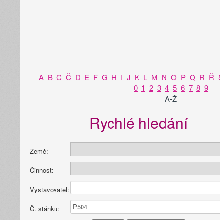
A
B
C
Č
D
E
F
G
H
I
J
K
L
M
N
O
P
Q
R
Ř
0
1
2
3
4
5
6
7
8
9
A-Ž
Rychlé hledání
Země:
Činnost:
Vystavovatel:
Č. stánku: