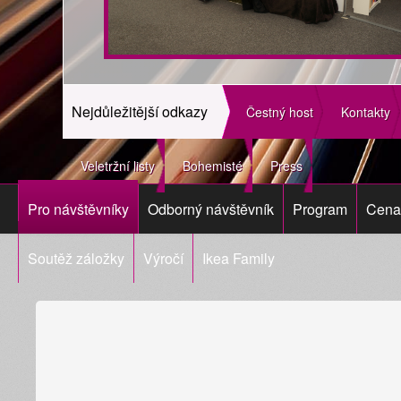
Nejdůležitější odkazy
Čestný host
Kontakty
Veletržní listy
Bohemisté
Press
Pro návštěvníky
Odborný návštěvník
Program
Cena 
Soutěž záložky
Výročí
Ikea Family