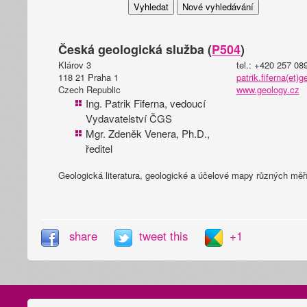
Česká geologická služba (
P504
)
Klárov 3
tel.: +420 257 08
118 21 Praha 1
patrik.fiferna(et)
Czech Republic
www.geology.cz
Ing. Patrik Fiferna, vedoucí
Vydavatelství ČGS
Mgr. Zdeněk Venera, Ph.D.,
ředitel
Geologická literatura, geologické a účelové mapy různých měř
share
tweet this
+1