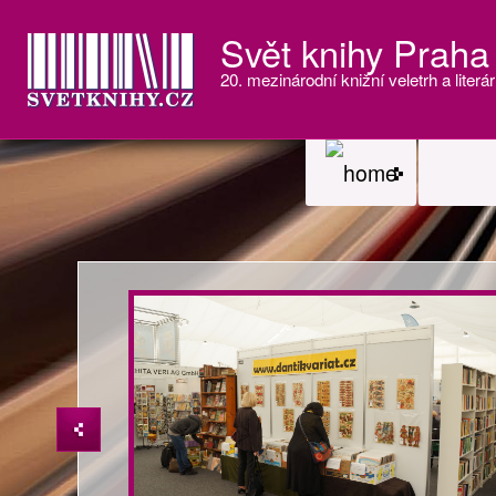
Svět knihy Praha
20. mezinárodní knižní veletrh a literár