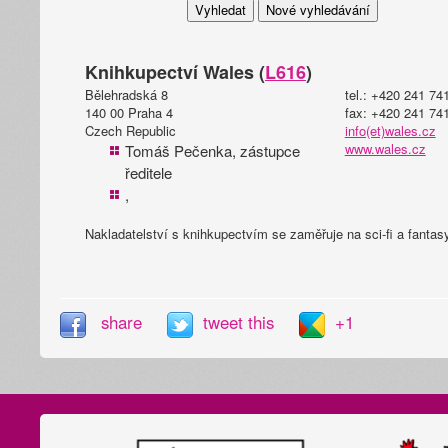
Knihkupectví Wales (
L616
)
Bělehradská 8
tel.: +420 241 74
140 00 Praha 4
fax: +420 241 74
Czech Republic
info(et)wales.cz
www.wales.cz
Tomáš Pečenka, zástupce
ředitele
,
Nakladatelství s knihkupectvím se zaměřuje na sci-fi a fantas
share
tweet this
+1