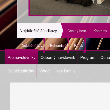
Nejdůležitější odkazy
Čestný host
Kontakty
Veletržní listy
Bohemisté
Press
Pro návštěvníky
Odborný návštěvník
Program
Cena 
Soutěž záložky
Výročí
Ikea Family