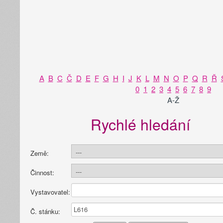
A
B
C
Č
D
E
F
G
H
I
J
K
L
M
N
O
P
Q
R
Ř
0
1
2
3
4
5
6
7
8
9
A-Ž
Rychlé hledání
Země:
Činnost:
Vystavovatel:
Č. stánku: