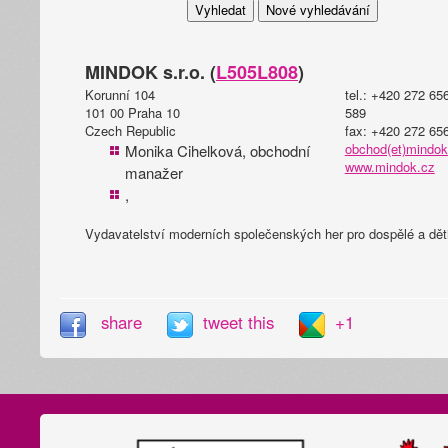
MINDOK s.r.o. (
L505
L808
)
Korunní 104
tel.: +420 272 65
101 00 Praha 10
589
Czech Republic
fax: +420 272 65
obchod(et)mindok
Monika Cihelková, obchodní
www.mindok.cz
manažer
,
Vydavatelství moderních společenských her pro dospělé a děti
share
tweet this
+1