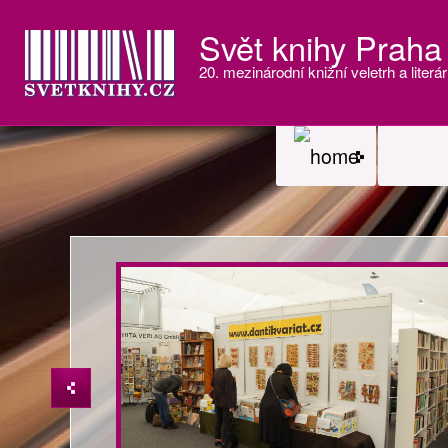
Svět knihy Praha
20. mezinárodní knižní veletrh a literár