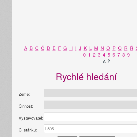
A
B
C
Č
D
E
F
G
H
I
J
K
L
M
N
O
P
Q
R
Ř
0
1
2
3
4
5
6
7
8
9
A-Ž
Rychlé hledání
Země:
Činnost:
Vystavovatel:
Č. stánku: