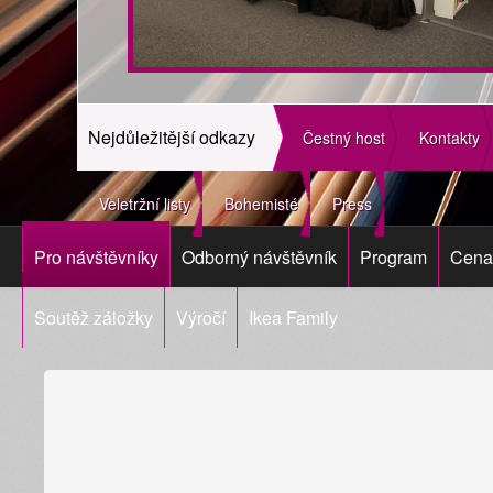
Nejdůležitější odkazy
Čestný host
Kontakty
Veletržní listy
Bohemisté
Press
Pro návštěvníky
Odborný návštěvník
Program
Cena 
Soutěž záložky
Výročí
Ikea Family