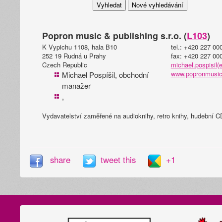
Popron music & publishing s.r.o. (
L103
)
K Vypichu 1108, hala B10
tel.: +420 227 00
252 19 Rudná u Prahy
fax: +420 227 00
Czech Republic
michael.pospisil(
www.popronmusic
Michael Pospíšil, obchodní
manažer
,
Vydavatelství zaměřené na audioknihy, retro knihy, hudební 
share
tweet this
+1