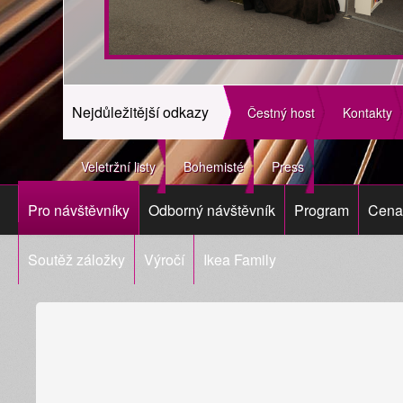
Nejdůležitější odkazy
Čestný host
Kontakty
Veletržní listy
Bohemisté
Press
Pro návštěvníky
Odborný návštěvník
Program
Cena 
Soutěž záložky
Výročí
Ikea Family