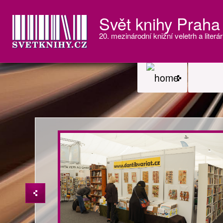
Svět knihy Praha
20. mezinárodní knižní veletrh a literár