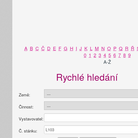
A
B
C
Č
D
E
F
G
H
I
J
K
L
M
N
O
P
Q
R
Ř
0
1
2
3
4
5
6
7
8
9
A-Ž
Rychlé hledání
Země:
Činnost:
Vystavovatel:
Č. stánku: