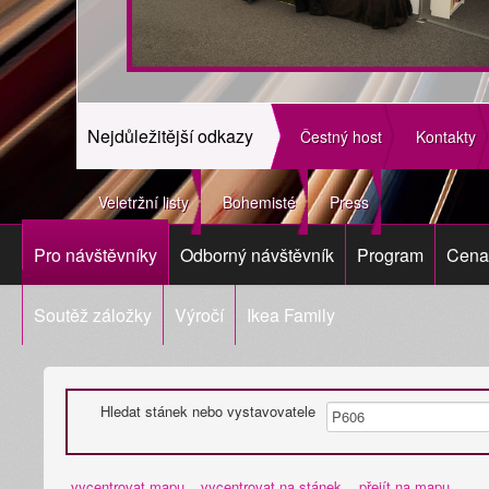
Nejdůležitější odkazy
Čestný host
Kontakty
Veletržní listy
Bohemisté
Press
Pro návštěvníky
Odborný návštěvník
Program
Cena 
Soutěž záložky
Výročí
Ikea Family
Hledat stánek nebo vystavovatele
vycentrovat mapu
vycentrovat na stánek
přejít na mapu