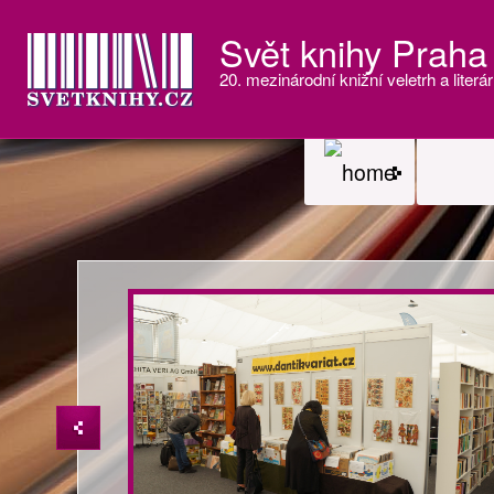
Svět knihy Praha
20. mezinárodní knižní veletrh a literár