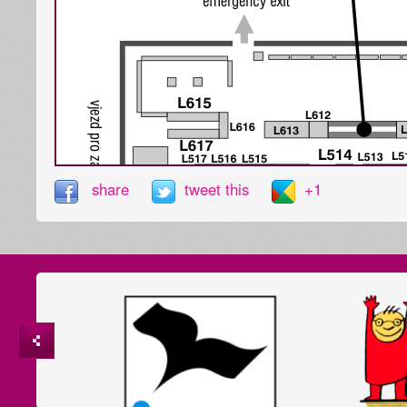
share
tweet this
+1