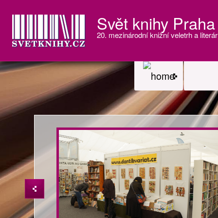
Svět knihy Praha
20. mezinárodní knižní veletrh a literár