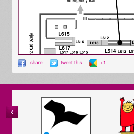
share
tweet this
+1