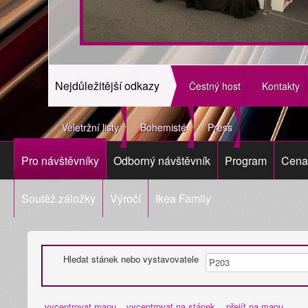
Nejdůležitější odkazy
Čestný host
Kontakty
Veletržní listy
Bohemisté
Press
Pro návštěvníky
Odborný návštěvník
Program
Cena 
Soutěž záložky
Výročí
Ikea Family
Hledat stánek nebo vystavovatele
vycentrovat mapu
vycentrovat na stánek
přejít na mapu