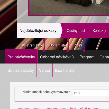
Nejdůležitější odkazy
Čestný host
Kontakty
Veletržní listy
Bohemisté
Press
Pro návštěvníky
Odborný návštěvník
Program
Cena 
Soutěž záložky
Výročí
Ikea Family
Hledat stánek nebo vystavovatele
vycentrovat mapu
vycentrovat na stánek
přejít na mapu