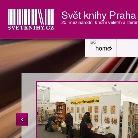
Svět knihy Praha
20. mezinárodní knižní veletrh a literár