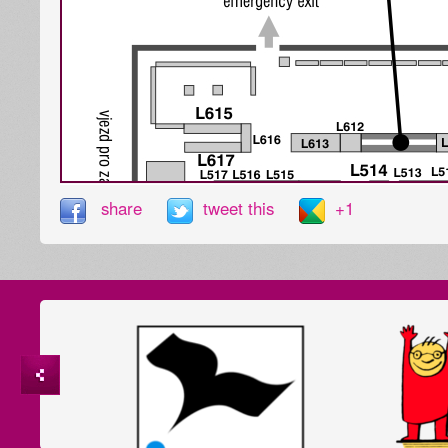
share
tweet this
+1