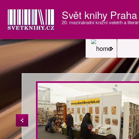
Svět knihy Praha
20. mezinárodní knižní veletrh a literár