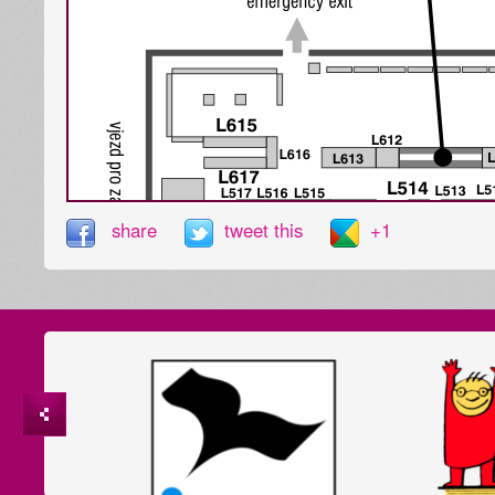
share
tweet this
+1