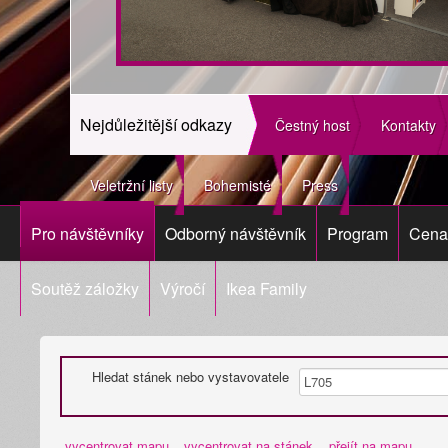
Nejdůležitější odkazy
Čestný host
Kontakty
Veletržní listy
Bohemisté
Press
Pro návštěvníky
Odborný návštěvník
Program
Cena 
Soutěž záložky
Výročí
Ikea Family
Hledat stánek nebo vystavovatele
vycentrovat mapu
vycentrovat na stánek
přejít na mapu