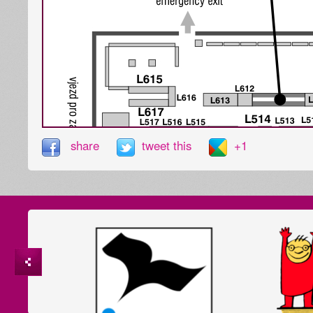
share
tweet this
+1