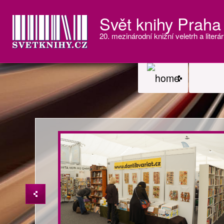
Svět knihy Praha
20. mezinárodní knižní veletrh a literár