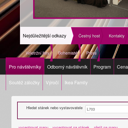
Nejdůležitější odkazy
Čestný host
Kontakty
Veletržní listy
Bohemisté
Press
Pro návštěvníky
Odborný návštěvník
Program
Cena 
Soutěž záložky
Výročí
Ikea Family
Hledat stánek nebo vystavovatele
vycentrovat mapu
vycentrovat na stánek
přejít na mapu