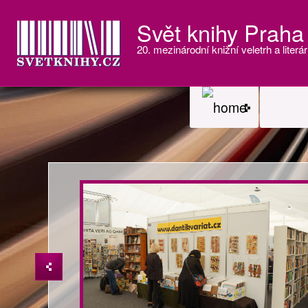
Svět knihy Praha
20. mezinárodní knižní veletrh a literár