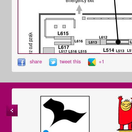
share
tweet this
+1