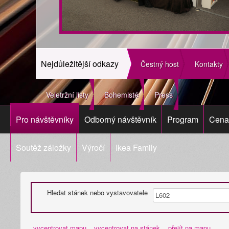
Nejdůležitější odkazy
Čestný host
Kontakty
Veletržní listy
Bohemisté
Press
Pro návštěvníky
Odborný návštěvník
Program
Cena 
Soutěž záložky
Výročí
Ikea Family
Hledat stánek nebo vystavovatele
vycentrovat mapu
vycentrovat na stánek
přejít na mapu