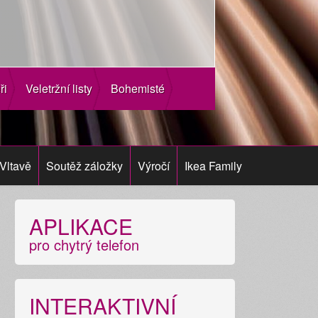
ři
Veletržní listy
Bohemisté
Vltavě
Soutěž záložky
Výročí
Ikea Family
APLIKACE
pro chytrý telefon
INTERAKTIVNÍ