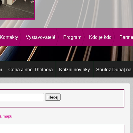
Kontakty
Vystavovatelé
Program
Kdo je kdo
Partne
m
Cena Jiřího Theinera
Knižní novinky
Soutěž Dunaj na 
na mapu