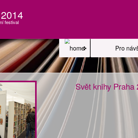
 2014
ní festival
Pro náv
Svět knihy Praha 2