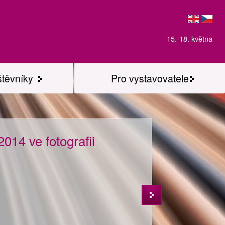
15.-18. května
štěvníky
Pro vystavovatele
014 ve fotografii