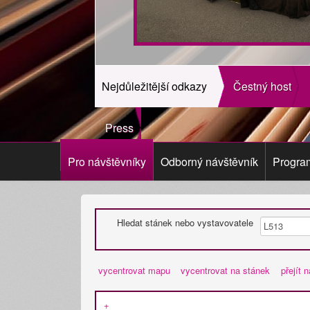
Nejdůležitější odkazy
Čestný host
Press
Pro návštěvníky
Odborný návštěvník
Progra
Hledat stánek nebo vystavovatele
vycentrovat mapu
vycentrovat na stánek
přejít 
+