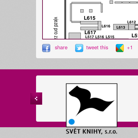
share
tweet this
+1