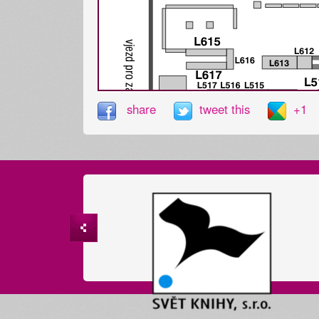
share
tweet this
+1