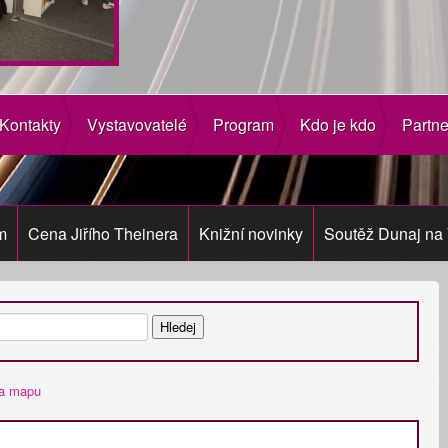
Kontakty
Vystavovatelé
Program
Kdo je kdo
Partne
m
Cena Jiřího Theinera
Knižní novinky
Soutěž Dunaj na 
na mapu