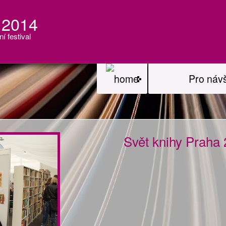
 2014
ní festival
Pro náv
Svět knihy Praha 2