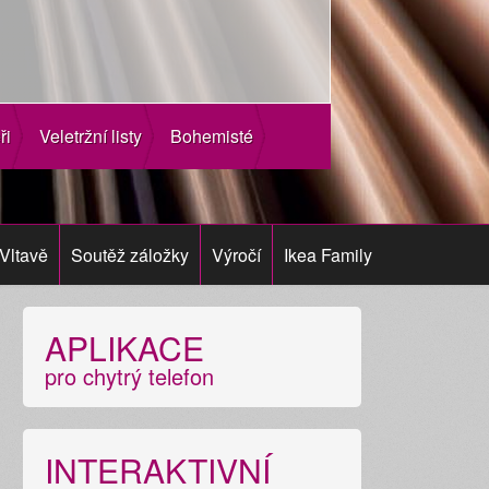
ři
Veletržní listy
Bohemisté
Vltavě
Soutěž záložky
Výročí
Ikea Family
APLIKACE
pro chytrý telefon
INTERAKTIVNÍ