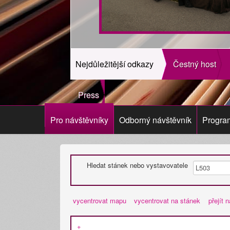
Nejdůležitější odkazy
Čestný host
Press
Pro návštěvníky
Odborný návštěvník
Progra
Hledat stánek nebo vystavovatele
vycentrovat mapu
vycentrovat na stánek
přejít 
+