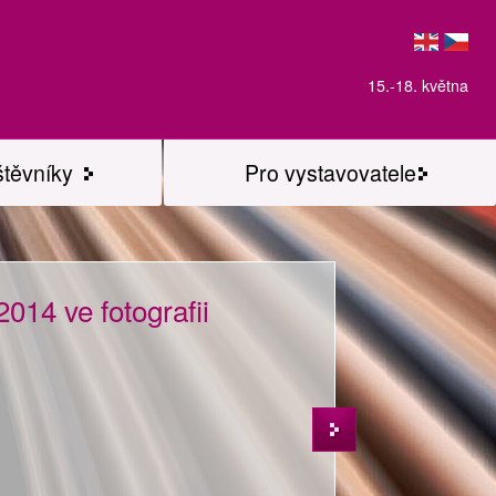
15.-18. května
štěvníky
Pro vystavovatele
014 ve fotografii