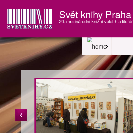
Svět knihy Praha
20. mezinárodní knižní veletrh a literár