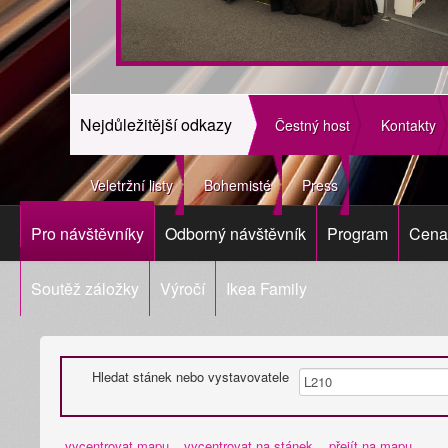
Nejdůležitější odkazy
Čestný host
Kontakty
Veletržní listy
Bohemisté
Press
Pro návštěvníky
Odborný návštěvník
Program
Cena 
Soutěž záložky
Výročí
Ikea Family
Hledat stánek nebo vystavovatele
vycentrovat mapu
vycentrovat na stánek
přejít na mapu