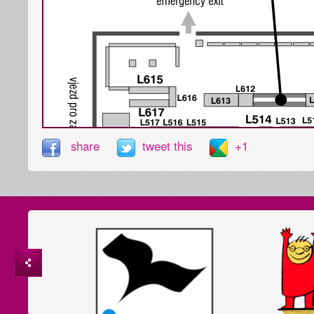
share
tweet this
+1