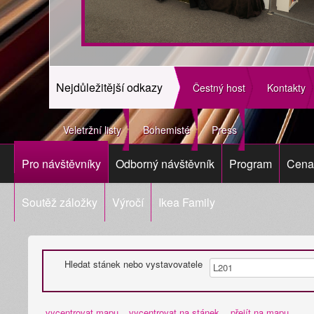
Nejdůležitější odkazy
Čestný host
Kontakty
Veletržní listy
Bohemisté
Press
Pro návštěvníky
Odborný návštěvník
Program
Cena 
Soutěž záložky
Výročí
Ikea Family
Hledat stánek nebo vystavovatele
vycentrovat mapu
vycentrovat na stánek
přejít na mapu