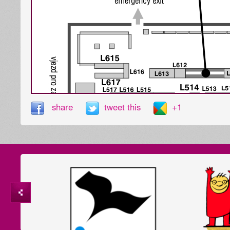
share
tweet this
+1