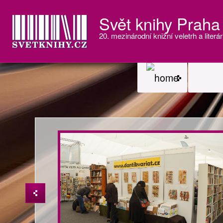
Svět knihy Praha
20. mezinárodní knižní veletrh a literár