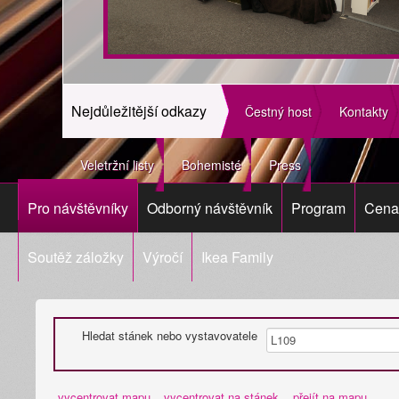
Nejdůležitější odkazy
Čestný host
Kontakty
Veletržní listy
Bohemisté
Press
Pro návštěvníky
Odborný návštěvník
Program
Cena 
Soutěž záložky
Výročí
Ikea Family
Hledat stánek nebo vystavovatele
vycentrovat mapu
vycentrovat na stánek
přejít na mapu