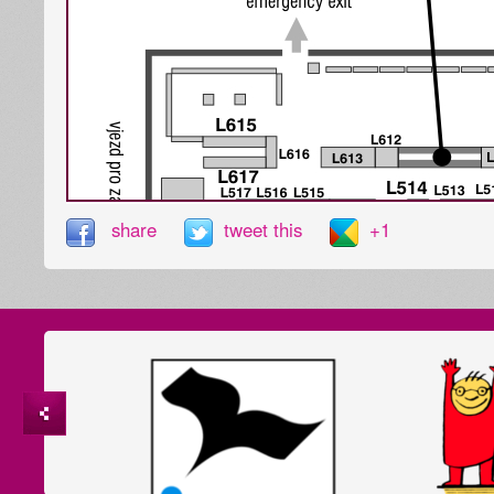
share
tweet this
+1