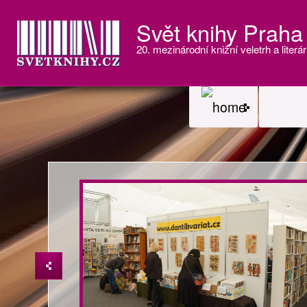
Svět knihy Praha
20. mezinárodní knižní veletrh a literár