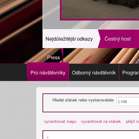
Nejdůležitější odkazy
Čestný host
Press
Pro návštěvníky
Odborný návštěvník
Progra
Hledat stánek nebo vystavovatele
vycentrovat mapu
vycentrovat na stánek
přejít 
+