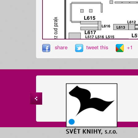
share
tweet this
+1