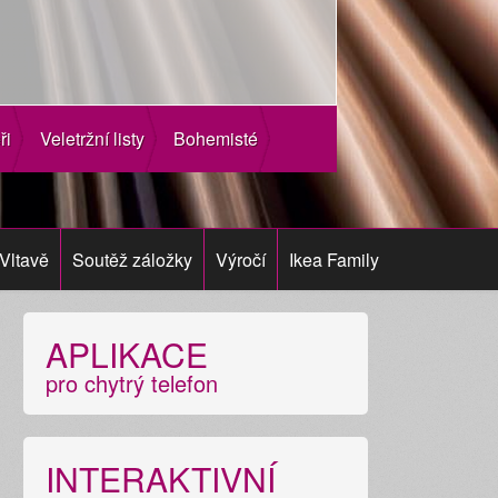
ři
Veletržní listy
Bohemisté
Vltavě
Soutěž záložky
Výročí
Ikea Family
APLIKACE
pro chytrý telefon
INTERAKTIVNÍ