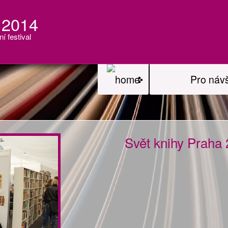
 2014
ní festival
Pro náv
Svět knihy Praha 2