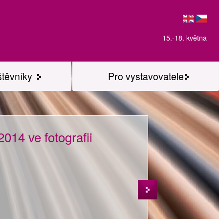
15.-18. května
štěvníky
Pro vystavovatele
014 ve fotografii