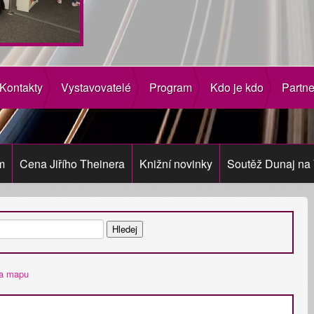
Kontakty
Vystavovatelé
Program
Kdo je kdo
Partne
m
Cena Jiřího Theinera
Knižní novinky
Soutěž Dunaj na 
na mapu